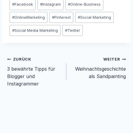
Schlagworte:
#
Facebook
#
Instagram
#
Online-Business
#
OnlineMarketing
#
Pinterest
#
Social Marketing
#
Social Media Marketing
#
Twitter
ZURÜCK
WEITER
3 bewährte Tipps für
Weihnachtsgeschichte
Blogger und
als Sandpainting
Beitragsnavigation
Instagrammer