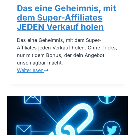
t
Das eine Geheimnis, mit
:
dem Super-Affiliates
N
JEDEN Verkauf holen
i
e
Das eine Geheimnis, mit dem Super-
m
Affiliates jeden Verkauf holen. Ohne Tricks,
a
nur mit dem Bonus, der dein Angebot
n
unschlagbar macht.
d
D
Weiterlesen
s
a
i
s
e
e
h
i
t
n
d
e
e
G
i
e
n