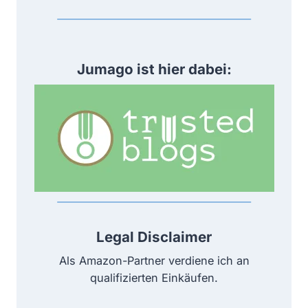
0
.
0
0
Jumago ist hier dabei:
0
E
u
r
o
p
r
o
M
Legal Disclaimer
o
n
Als Amazon-Partner verdiene ich an
a
qualifizierten Einkäufen.
t
z