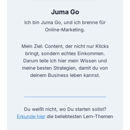
e
f
Juma Go
r
i
k
l
Ich bin Juma Go, und ich brenne für
a
i
Online-Marketing.
u
a
f
t
Mein Ziel: Content, der nicht nur Klicks
h
e
bringt, sondern echtes Einkommen.
o
-
Darum teile ich hier mein Wissen und
l
M
meine besten Strategien, damit du von
e
a
deinem Business leben kannst.
n
r
k
e
t
i
Du weißt nicht, wo Du starten sollst?
n
Erkunde hier
die beliebtesten Lern-Themen
g
1