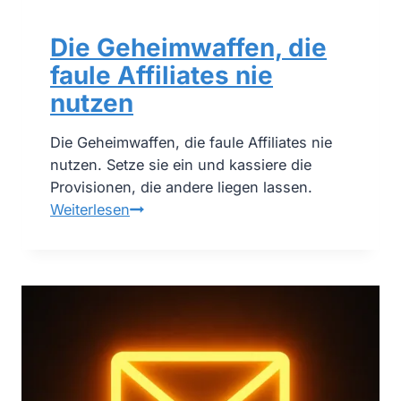
Die Geheimwaffen, die
faule Affiliates nie
nutzen
Die Geheimwaffen, die faule Affiliates nie
nutzen. Setze sie ein und kassiere die
Provisionen, die andere liegen lassen.
D
Weiterlesen
i
e
G
e
h
e
i
m