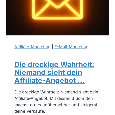
w
a
f
f
e
n
,
Affiliate-Marketing
|
E-Mail-Marketing
d
i
e
Die dreckige Wahrheit:
f
Niemand sieht dein
a
Affiliate-Angebot …
u
l
Die dreckige Wahrheit: Niemand sieht dein
e
Affiliate-Angebot. Mit diesen 3 Schritten
A
machst du es unübersehbar und steigerst
f
deine Verkäufe.
f