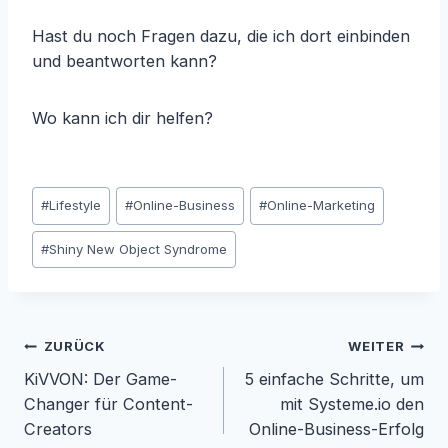
Hast du noch Fragen dazu, die ich dort einbinden
und beantworten kann?
Wo kann ich dir helfen?
Schlagworte:
#
Lifestyle
#
Online-Business
#
Online-Marketing
#
Shiny New Object Syndrome
ZURÜCK
WEITER
KiVVON: Der Game-
5 einfache Schritte, um
Changer für Content-
mit Systeme.io den
Beitragsnavigation
Creators
Online-Business-Erfolg