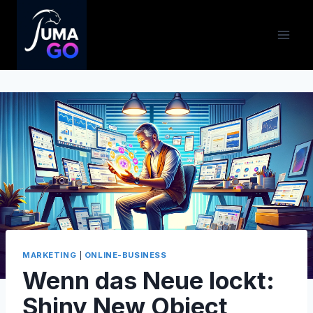
Zum
Inhalt
springen
MARKETING
|
ONLINE-BUSINESS
Wenn das Neue lockt:
Shiny New Object