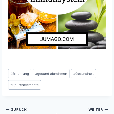
Schlagworte:
#
Ernährung
#
gesund abnehmen
#
Gesundheit
#
Spurenelemente
ZURÜCK
WEITER