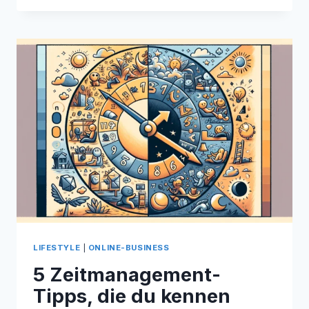
IST
LIFESTYLE
IM
ONLINE-
MARKETING
DIE
NUMMER
1?
LIFESTYLE
|
ONLINE-BUSINESS
5 Zeitmanagement-
Tipps, die du kennen