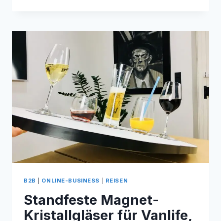
NISCHEN
FÜR
DEIN
ONLINE-
BUSINESS
B2B
|
ONLINE-BUSINESS
|
REISEN
Standfeste Magnet-
Kristallgläser für Vanlife,