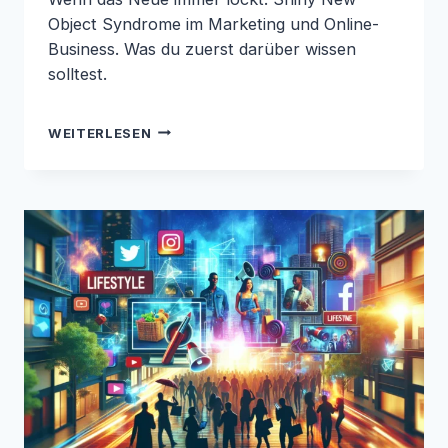
Object Syndrome im Marketing und Online-
Business. Was du zuerst darüber wissen
solltest.
WENN
WEITERLESEN
DAS
NEUE
LOCKT:
SHINY
NEW
OBJECT
SYNDROME
IM
ONLINE-
BUSINESS